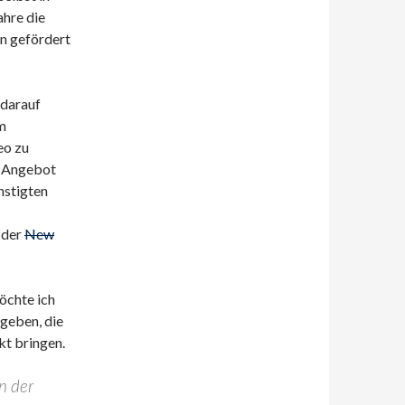
hre die
n gefördert
darauf
m
eo zu
s Angebot
nstigten
 der
New
möchte ich
geben, die
t bringen.
in der