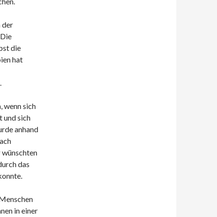
chen.
 der
 Die
bst die
ien hat
.
, wenn sich
 und sich
wurde anhand
each
er wünschten
durch das
konnte.
n Menschen
nen in einer