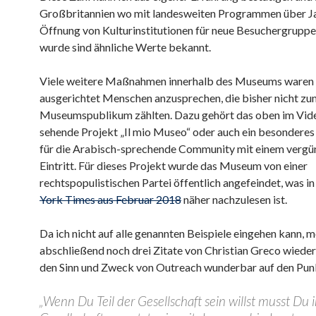
Großbritannien wo mit landesweiten Programmen über Ja
Öffnung von Kulturinstitutionen für neue Besuchergruppe
wurde sind ähnliche Werte bekannt.
Viele weitere Maßnahmen innerhalb des Museums waren 
ausgerichtet Menschen anzusprechen, die bisher nicht zu
Museumspublikum zählten. Dazu gehört das oben im Vid
sehende Projekt „Il mio Museo“ oder auch ein besondere
für die Arabisch-sprechende Community mit einem vergü
Eintritt. Für dieses Projekt wurde das Museum von einer
rechtspopulistischen Partei öffentlich angefeindet, was in
York Times aus Februar 2018
näher nachzulesen ist.
Da ich nicht auf alle genannten Beispiele eingehen kann, 
abschließend noch drei Zitate von Christian Greco wieder
den Sinn und Zweck von Outreach wunderbar auf den Punk
„Wenn Du Teil der Gesellschaft sein willst musst Du 