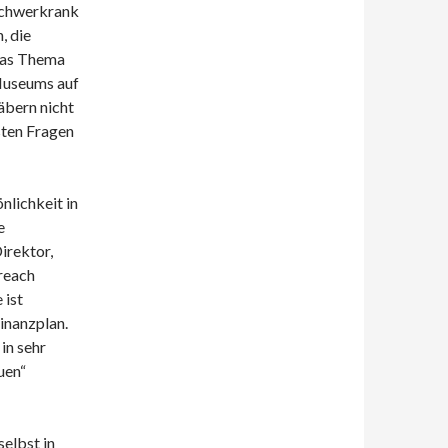
 schwerkrank
, die
das Thema
 Museums auf
bern nicht
isten Fragen
nlichkeit in
e
irektor,
reach
 ist
inanzplan.
in sehr
uen“
selbst in