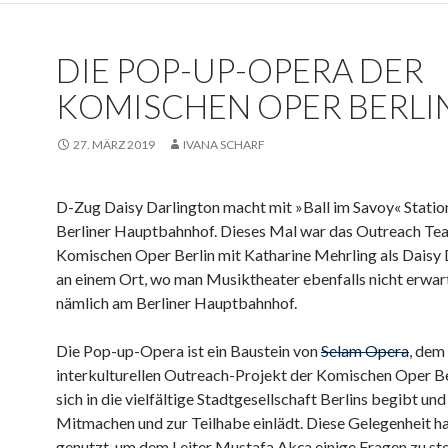
DIE POP-UP-OPERA DER
KOMISCHEN OPER BERLI
27. MÄRZ 2019
IVANA SCHARF
D-Zug Daisy Darlington macht mit »Ball im Savoy« Stati
Berliner Hauptbahnhof. Dieses Mal war das Outreach Te
Komischen Oper Berlin mit Katharine Mehrling als Daisy 
an einem Ort, wo man Musiktheater ebenfalls nicht erwar
nämlich am Berliner Hauptbahnhof.
Die Pop-up-Opera ist ein Baustein von
Selam Opera
, dem
interkulturellen Outreach-Projekt der Komischen Oper Be
sich in die vielfältige Stadtgesellschaft Berlins begibt un
Mitmachen und zur Teilhabe einlädt. Diese Gelegenheit h
genutzt, um dem Leiter Mustafa Akça einige Fragen zu ste