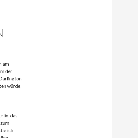
N
on am
am der
Darlington
ten würde,
rlin, das
d zum
abe ich
llen.