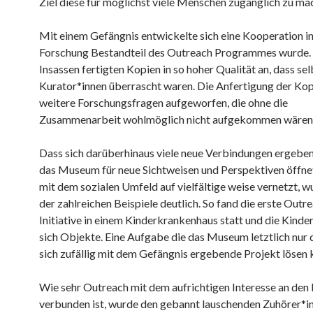
Ziel diese für möglichst viele Menschen zugänglich zu ma
Mit einem Gefängnis entwickelte sich eine Kooperation in
Forschung Bestandteil des Outreach Programmes wurde.
Insassen fertigten Kopien in so hoher Qualität an, dass sel
Kurator*innen überrascht waren. Die Anfertigung der Kop
weitere Forschungsfragen aufgeworfen, die ohne die
Zusammenarbeit wohlmöglich nicht aufgekommen wären
Dass sich darüberhinaus viele neue Verbindungen ergeben
das Museum für neue Sichtweisen und Perspektiven öffnet
mit dem sozialen Umfeld auf vielfältige weise vernetzt, 
der zahlreichen Beispiele deutlich. So fand die erste Outr
Initiative in einem Kinderkrankenhaus statt und die Kind
sich Objekte. Eine Aufgabe die das Museum letztlich nur 
sich zufällig mit dem Gefängnis ergebende Projekt lösen 
Wie sehr Outreach mit dem aufrichtigen Interesse an de
verbunden ist, wurde den gebannt lauschenden Zuhörer*in