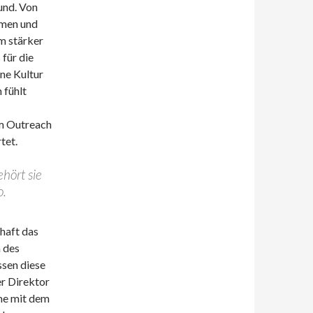
und. Von
hmen und
m stärker
für die
ine Kultur
 fühlt
um Outreach
tet.
hört sie
o.
chaft das
 des
sen diese
r Direktor
me mit dem