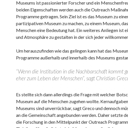
Museums ist passionierter Forscher und ein Menschenfre
beiden Eigenschaften werden auch die Outreach Maßna
Programme getragen. Sein Ziel ist es das Museum zu eine
partizipativen Museum zu machen, zu einem Museum, das 
Menschen eine Bedeutung hat. Ein weiteres Anliegen ist e
und Atmosphäre zu gestalten in der sich jeder willkommen
Um herauszufinden wie das gelingen kann hat das Muse
Programme außerhalb und innerhalb des Museums gestar
“Wenn die Institution in die Nachbarschaft kommt ge
eher zum Leben der Menschen“, sagt Christian Grec
Es stellte sich dann allerdings die Frage mit welcher Bots
Museum auf die Menschen zugehen wollte. Kernaufgaben
Museums sind unverrückbar, sagt Greco und dennoch müs
an die Gemeinschaft angebunden werden. Daher setzte de
die Forschung in den Mittelpunkt der Outreach Program