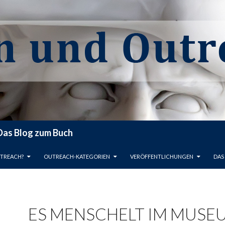
 Das Blog zum Buch
T SPRINGEN
UTREACH?
OUTREACH-KATEGORIEN
VERÖFFENTLICHUNGEN
DAS
ES MENSCHELT IM MUSE