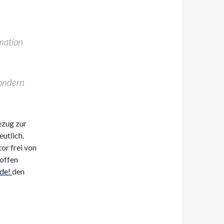
mation
sondern
ezug zur
utlich.
or frei von
 offen
ode!
den