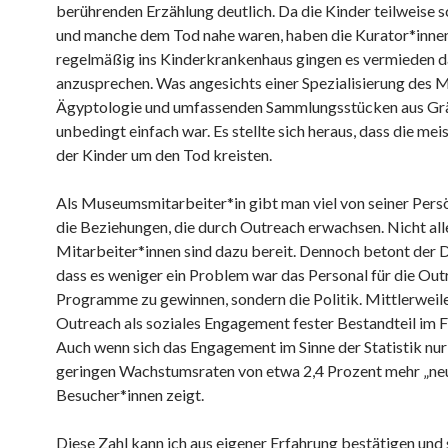
berührenden Erzählung deutlich. Da die Kinder teilweise
und manche dem Tod nahe waren, haben die Kurator*innen
regelmäßig ins Kinderkrankenhaus gingen es vermieden 
anzusprechen. Was angesichts einer Spezialisierung des
Ägyptologie und umfassenden Sammlungsstücken aus Grä
unbedingt einfach war. Es stellte sich heraus, dass die me
der Kinder um den Tod kreisten.
Als Museumsmitarbeiter*in gibt man viel von seiner Persö
die Beziehungen, die durch Outreach erwachsen. Nicht all
Mitarbeiter*innen sind dazu bereit. Dennoch betont der D
dass es weniger ein Problem war das Personal für die Out
Programme zu gewinnen, sondern die Politik. Mittlerweile
Outreach als soziales Engagement fester Bestandteil im F
Auch wenn sich das Engagement im Sinne der Statistik nur 
geringen Wachstumsraten von etwa 2,4 Prozent mehr „ne
Besucher*innen zeigt.
Diese Zahl kann ich aus eigener Erfahrung bestätigen und 