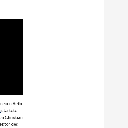
 neuen Reihe
h
startete
n Christian
rektor des