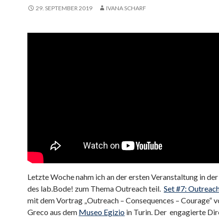
29. SEPTEMBER 2019
IVANA SCHARF
Letzte Woche nahm ich an der ersten Veranstaltung in der
des lab.Bode! zum Thema Outreach teil.
Set #7: Outreac
mit dem Vortrag „Outreach – Consequences – Courage“ vo
Greco aus dem
Museo Egizio
in Turin. Der engagierte Di