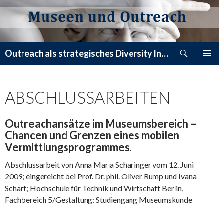
Suchen
Outreach als strategisches Diversity Instrument – Das Blog zum Buch
ZUM
PRIMÄR
INHALT
MENÜ
SPRINGEN
ABSCHLUSSARBEITEN
Outreachansätze im Museumsbereich –
Chancen und Grenzen eines mobilen
Vermittlungsprogrammes.
Abschlussarbeit von Anna Maria Scharinger vom 12. Juni
2009; eingereicht bei Prof. Dr. phil. Oliver Rump und Ivana
Scharf; Hochschule für Technik und Wirtschaft Berlin,
Fachbereich 5/Gestaltung: Studiengang Museumskunde