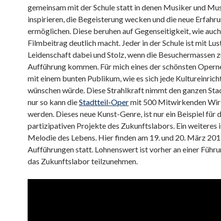
gemeinsam mit der Schule statt in denen Musiker und Mu
inspirieren, die Begeisterung wecken und die neue Erfahr
ermöglichen. Diese beruhen auf Gegenseitigkeit, wie auch
Filmbeitrag deutlich macht. Jeder in der Schule ist mit Lus
Leidenschaft dabei und Stolz, wenn die Besuchermassen z
Aufführung kommen. Für mich eines der schönsten Opern
mit einem bunten Publikum, wie es sich jede Kultureinric
wünschen würde. Diese Strahlkraft nimmt den ganzen Stadt
nur so kann die
Stadtteil-Oper
mit 500 Mitwirkenden Wirk
werden. Dieses neue Kunst-Genre, ist nur ein Beispiel für d
partizipativen Projekte des Zukunftslabors. Ein weiteres i
Melodie des Lebens. Hier finden am 19. und 20. März 20
Aufführungen statt. Lohnenswert ist vorher an einer Führ
das Zukunftslabor teilzunehmen.