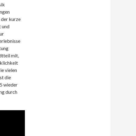
sik
ungen
 der kurze
t und
ur
erlebnisse
htung
teil mit,
lichkeit
ie vielen
st die
15 wieder
ung durch