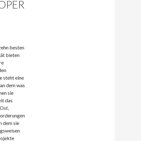
 OPER
zehn besten
ät bieten
re
den
 steht eine
 an dem was
hen sie
it das
Ost,
sforderungen
n dem sie
ngsweisen
rojekte