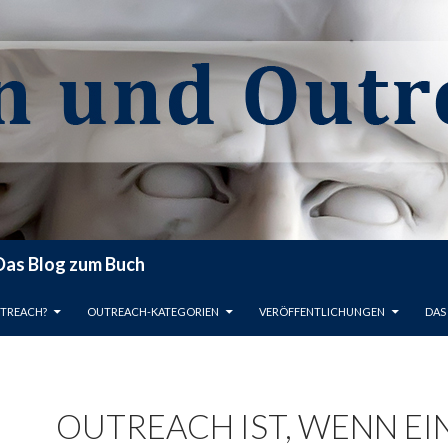
 Das Blog zum Buch
T SPRINGEN
UTREACH?
OUTREACH-KATEGORIEN
VERÖFFENTLICHUNGEN
DAS
OUTREACH IST, WENN EI