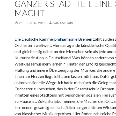
GANZER STADTTEIL EINE
MACHT
25. FEBRUAR 2015
IVANA SCHARF
Die
Deutsche Kammerphilharmonie Bremen
zählt zu den 
Orchestern weltweit. Herausragende künstlerische Qualit
und gleichzeitig näher an den Menschen sein als jede ande
Kulturinstitution in Deutschland. Was können andere von 
Weltklassemusikern lernen ? Hinter der Erfolgsgeschichte
Haltung und innere Überzeugung der Musiker, die andere
ihnen am Herzen liegt teilhaben lassen möchten. Dafür ge
unkonventionelle Wege. Ich hatte mehrfach die Gelegenhe
Orchester zu besuchen, das in der Gesamtschule Bremen-
inmitten eines Stadtteils mit besonderen sozialen Herau
zu Hause ist. Zukunftslabor nennen die Macher den Ort, a
ihre neuen, gesamtgesellschaftlich ausgerichteten Wirku
von klassischer Musik erproben. Hier finden zahlreiche P