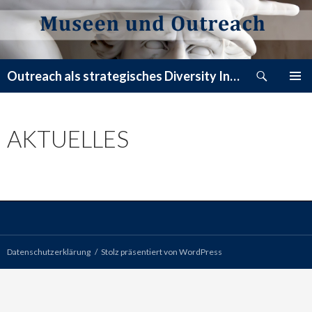
Suchen
Outreach als strategisches Diversity Instrument – Das Blog zum Buch
ZUM
PRIMÄR
INHALT
MENÜ
SPRINGEN
AKTUELLES
Datenschutzerklärung
Stolz präsentiert von WordPress